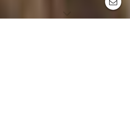
Übe
r uns
Der Fränkische Dorf- und Kulturverein Kersbach e.V. wurde
am 22. April 2001 gegründet und ist in das Vereinsregister beim
Amtsgericht Forchheim eingetragen.
Willkommen im pulsierenden Zentrum unserer
Dorfgemeinschaft, wo unser vielseitiger Kulturverein die
Vergangenheit, die Tradition und das lebendige Miteinander
vereint. Unser Verein ist das Tor zu gemeinsamen
Entdeckungsreisen und Abenteuern. Von faszinierenden
Ausflügen in die umgebende Natur oder Umgebung bis hin zu
inspirierenden kulturellen Unternehmungen und lehrreichen